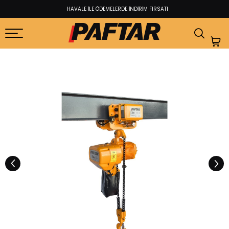
HAVALE İLE ÖDEMELERDE İNDİRİM FIRSATI​