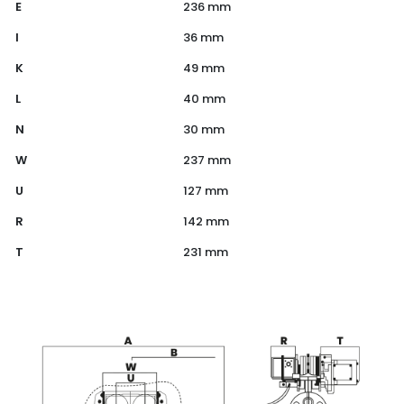
E
236 mm
I
36 mm
K
49 mm
L
40 mm
N
30 mm
W
237 mm
U
127 mm
R
142 mm
T
231 mm