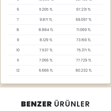
6
11.205 TL
67.231 TL
7
9.871 TL
69.097 TL
8
8.884 TL
71.069 TL
9
8.129 TL
73.159 TL
10
7.537 TL
75.371 TL
11
7.066 TL
77.729 TL
12
6.686 TL
80.232 TL
BENZER
ÜRÜNLER