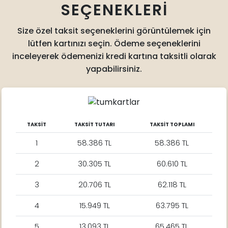
SEÇENEKLERİ
Size özel taksit seçeneklerini görüntülemek için
lütfen kartınızı seçin. Ödeme seçeneklerini
inceleyerek ödemenizi kredi kartına taksitli olarak
yapabilirsiniz.
TAKSİT
TAKSİT TUTARI
TAKSİT TOPLAMI
1
58.386 TL
58.386 TL
2
30.305 TL
60.610 TL
3
20.706 TL
62.118 TL
4
15.949 TL
63.795 TL
5
13.093 TL
65.465 TL