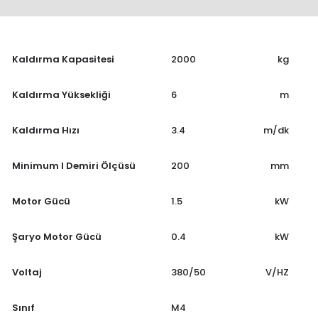
Kaldırma Kapasitesi
2000
kg
Kaldırma Yüksekliği
6
m
Kaldırma Hızı
3.4
m/dk
Minimum I Demiri Ölçüsü
200
mm
Motor Gücü
1.5
kW
Şaryo Motor Gücü
0.4
kW
Voltaj
380/50
V/HZ
Sınıf
M4