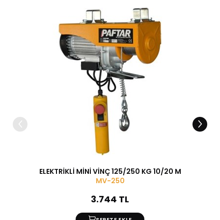
ELEKTRİKLİ MİNİ VİNÇ 125/250 KG 10/20 M
15 ADE
MV-250
3.744 TL
SEPETE EKLE