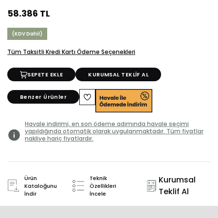
58.386 TL
(KDV Dahil)
Tüm Taksitli Kredi Kartı Ödeme Seçenekleri
SEPETE EKLE
KURUMSAL TEKLİF AL
Benzer Ürünler
Havale indirimi, en son ödeme adımında havale seçimi
yapıldığında otomatik olarak uygulanmaktadır. Tüm fiyatlar
nakliye hariç fiyatlardır.
Ürün
Teknik
Kurumsal
Kataloğunu
Özellikleri
Teklif Al
İndir
İncele