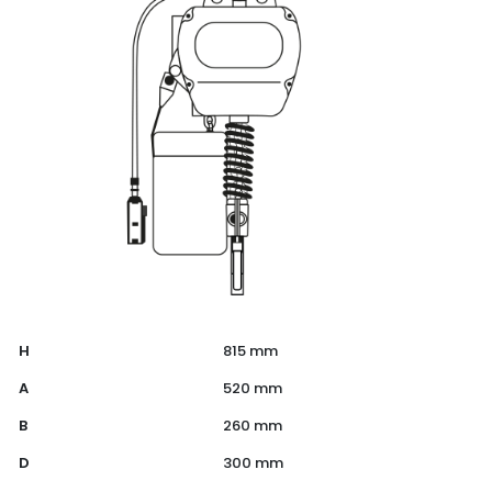
H
815 mm
A
520 mm
B
260 mm
D
300 mm