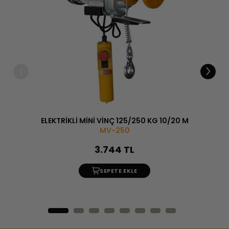
ELEKTRİKLİ MİNİ VİNÇ 125/250 KG 10/20 M
15 ADE
MV-250
3.744 TL
SEPETE EKLE