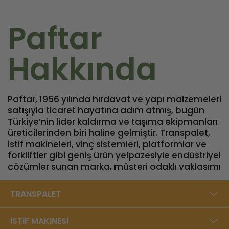
Paftar
Hakkında
Paftar, 1956 yılında hırdavat ve yapı malzemeleri
satışıyla ticaret hayatına adım atmış, bugün
Türkiye’nin lider kaldırma ve taşıma ekipmanları
üreticilerinden biri haline gelmiştir. Transpalet,
istif makineleri, vinç sistemleri, platformlar ve
forkliftler gibi geniş ürün yelpazesiyle endüstriyel
çözümler sunan marka, müşteri odaklı yaklaşımı
ve yüksek kalite standartlarıyla sektörde
güvenilir bir konuma sahiptir. Bursa’daki 5000
TRANSPALET
m²’lik modern üretim tesisinde, yıllık 40.000
adede ulaşan üretim kapasitesiyle Türkiye’den
İSTİF MAKİNESİ
dünyaya ihracat gerçekleştirmektedir.​