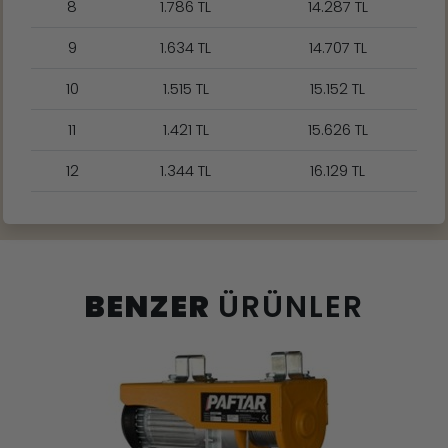
8
1.786 TL
14.287 TL
9
1.634 TL
14.707 TL
10
1.515 TL
15.152 TL
11
1.421 TL
15.626 TL
12
1.344 TL
16.129 TL
BENZER
ÜRÜNLER