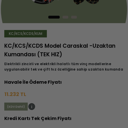
KC/KCS/KCDS/KUM
KC/KCS/KCDS Model Caraskal -Uzaktan
Kumandası (TEK HIZ)
Elektrikli zincirli ve elektrikli halatlı tüm vinç modellerine
uygulanabilir tek ve çift hız özelliğine sahip uzaktan kumanda
Havale İle Ödeme Fiyatı
11.232 TL
(KDV Dahil)
Kredi Kartı Tek Çekim Fiyatı