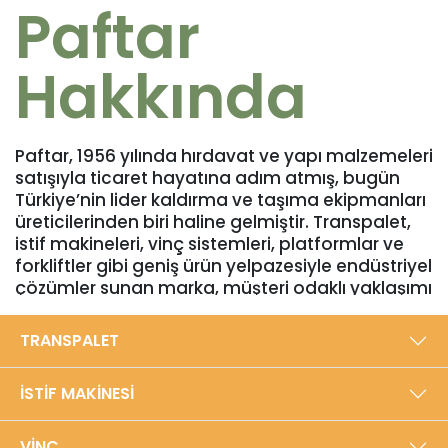
Paftar
Hakkında
Paftar, 1956 yılında hırdavat ve yapı malzemeleri
satışıyla ticaret hayatına adım atmış, bugün
Türkiye’nin lider kaldırma ve taşıma ekipmanları
üreticilerinden biri haline gelmiştir. Transpalet,
istif makineleri, vinç sistemleri, platformlar ve
forkliftler gibi geniş ürün yelpazesiyle endüstriyel
çözümler sunan marka, müşteri odaklı yaklaşımı
ve yüksek kalite standartlarıyla sektörde
güvenilir bir konuma sahiptir. Bursa’daki 5000
TRANSPALET
m²’lik modern üretim tesisinde, yıllık 40.000
adede ulaşan üretim kapasitesiyle Türkiye’den
İSTİF MAKİNESİ
dünyaya ihracat gerçekleştirmektedir.​
Yerli üretim anlayışıyla, dayanıklılığı ve
VİNÇ