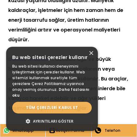
kazası yaşama olasılığını azaltır. Manyetik
kaldıraçlar, işletmeler için hem zaman hem de
enerji tasarrufu sağlar, üretim hatlarının
verimliliğini artırır ve operasyonel maliyetleri
düşürür.
×
Bu web sitesi çerezler kullanır
Domuz Arabaları
:
Özellikle ağır ve büyük
Bu web sitesi kullanıcı deneyimini
boyutlu yüklerin, makine parçalarının veya
iyileştirmek için çerezler kullanır. Web
sitemizi kullanmak suretiyle tüm
ekipmanların taşınması için kullanılır. Bu araçlar,
çerezlere Çerez Politikamız uyarınca
güçlü yapısı sayesinde en zorlu zeminlerde bile
onay vermiş olursunuz.
Daha fazlasını
oku
kolayca hareket edebilir ve ağır yükleri
taşımada büyük kolaylık sağlar.
TÜM ÇEREZLERI KABUL ET
AYRINTILARI GÖSTER
Hidrolik Krikolar:
Ağır makineleri veya
Whatsapp
İletişim Formu
Telefon