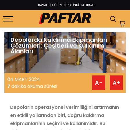
FABRİKADAN KULLANICIYA EN İYİ FİYAT GARANTİSİ
Depolarda Kaldırma Ekipmanları
Çözümleri: Çeşitleri ve Kullanım
Alanları
04 MART 2024
A-
A+
7
dakika okuma süresi
Depoların operasyonel verimliliğini artırmanın
en etkili yollarından biri, doğru kaldırma
ekipmanlarının seçimi ve kullanımıdır. Bu