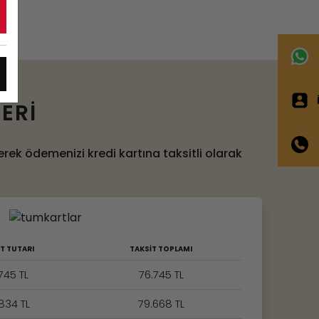
İ
ERİ
erek ödemenizi kredi kartına taksitli olarak
T TUTARI
TAKSİT TOPLAMI
745 TL
76.745 TL
834 TL
79.668 TL