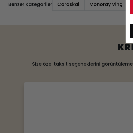
Benzer Kategoriler
Caraskal
Monoray Vinç
KR
Size özel taksit seçeneklerini görüntülemek