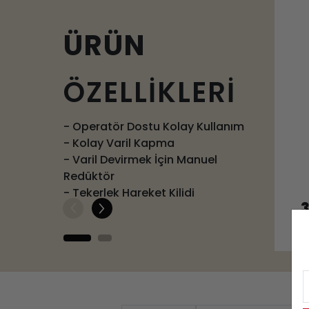
ÜRÜN
ÖZELLİKLERİ
- Operatör Dostu Kolay Kullanım
- Kolay Varil Kapma
- Varil Devirmek İçin Manuel
Redüktör
- Tekerlek Hareket Kilidi