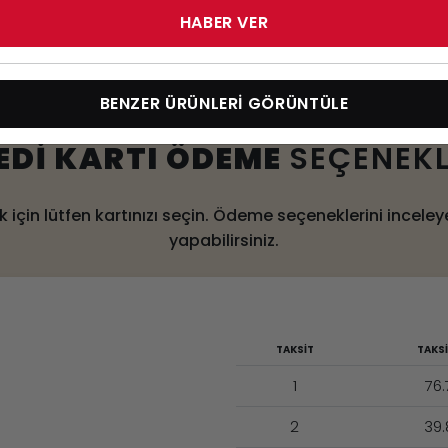
Elektrikli Transpalet
HABER VER
BENZER ÜRÜNLERİ GÖRÜNTÜLE
EDİ KARTI ÖDEME
SEÇENEKL
 için lütfen kartınızı seçin. Ödeme seçeneklerini inceley
yapabilirsiniz.
TAKSİT
TAKSİ
1
76.
2
39.