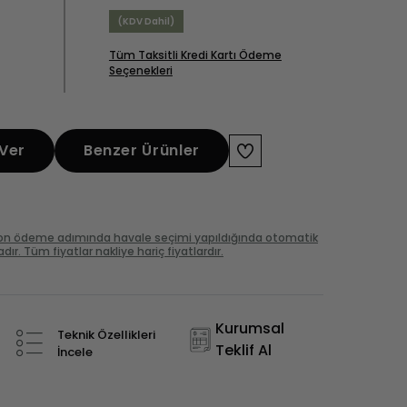
(KDV Dahil)
Tüm Taksitli Kredi Kartı Ödeme
Seçenekleri
 Ver
Benzer Ürünler
 son ödeme adımında havale seçimi yapıldığında otomatik
r. Tüm fiyatlar nakliye hariç fiyatlardır.
Kurumsal
Teknik Özellikleri
Teklif Al
İncele