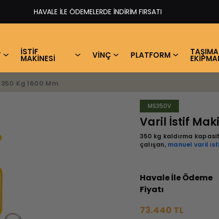
HAVALE İLE ÖDEMELERDE İNDİRİM FIRSATI​
İSTİF
TAŞIMA
T
VİNÇ
PLATFORM
MAKİNESİ
EKİPMA
si 350 Kg 1600 Mm
MS350V
Varil İstif Ma
350 kg kaldırma kapasit
çalışan,
manuel varil ist
Havale İle Ödeme
Fiyatı
73.440 TL