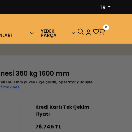
‹
TR
›
0
YEDEK
NLARI
PARÇA
kinesi 350 kg 1600 mm
eli 1600 mm yüksekliğe çıkan, operatör gücüyle
if makinesi
Kredi Kartı Tek Çekim
Fiyatı
76.745 TL