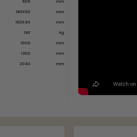
600
mm
180X50
mm
150X40
mm
190
kg
1000
mm
1300
mm
2040
mm