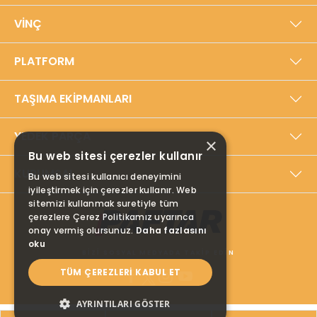
Yerli üretim anlayışıyla, dayanıklılığı ve
VİNÇ
performansı ön planda tutan Paftar, ISO
9001:2015 Kalite Yönetim Sistemi ve TSE Hizmet
PLATFORM
Yeterlilik Belgeleriyle sertifikalandırılmıştır.
Ürünlerini yenilikçi tasarım, teknoloji ve
sürdürülebilir çözümlerle geliştiren şirket,
TAŞIMA EKİPMANLARI
müşterilerine satış sonrası destek ve yedek
parça hizmetleriyle tam kapsamlı çözümler
YEDEK PARÇA
sunmaktadır. Paftar, endüstriyel taşımacılık ve
×
kaldırma ekipmanlarında global bir marka olma
Bu web sitesi çerezler kullanır
yolunda emin adımlarla ilerlemektedir.
KURUMSAL
Bu web sitesi kullanıcı deneyimini
iyileştirmek için çerezler kullanır. Web
sitemizi kullanmak suretiyle tüm
çerezlere Çerez Politikamız uyarınca
onay vermiş olursunuz.
Daha fazlasını
oku
BİZİ SOSYAL MEDYADA TAKİP EDİN
TÜM ÇEREZLERI KABUL ET
AYRINTILARI GÖSTER