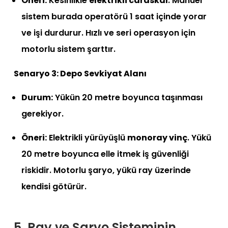
Öneri:
Kesinlikle
elektrikli caraskal
. Manuel
sistem burada operatörü 1 saat içinde yorar
ve işi durdurur. Hızlı ve seri operasyon için
motorlu sistem şarttır.
Senaryo 3: Depo Sevkiyat Alanı
Durum:
Yükün 20 metre boyunca taşınması
gerekiyor.
Öneri:
Elektrikli yürüyüşlü
monoray vinç
. Yükü
20 metre boyunca elle itmek iş güvenliği
riskidir. Motorlu şaryo, yükü ray üzerinde
kendisi götürür.
5. Ray ve Şaryo Sisteminin