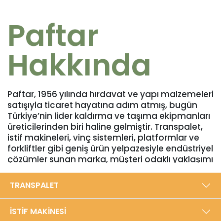
Paftar
Hakkında
Paftar, 1956 yılında hırdavat ve yapı malzemeleri
satışıyla ticaret hayatına adım atmış, bugün
Türkiye’nin lider kaldırma ve taşıma ekipmanları
üreticilerinden biri haline gelmiştir. Transpalet,
istif makineleri, vinç sistemleri, platformlar ve
forkliftler gibi geniş ürün yelpazesiyle endüstriyel
çözümler sunan marka, müşteri odaklı yaklaşımı
ve yüksek kalite standartlarıyla sektörde
güvenilir bir konuma sahiptir. Bursa’daki 5000
TRANSPALET
m²’lik modern üretim tesisinde, yıllık 40.000
adede ulaşan üretim kapasitesiyle Türkiye’den
İSTİF MAKİNESİ
dünyaya ihracat gerçekleştirmektedir.​