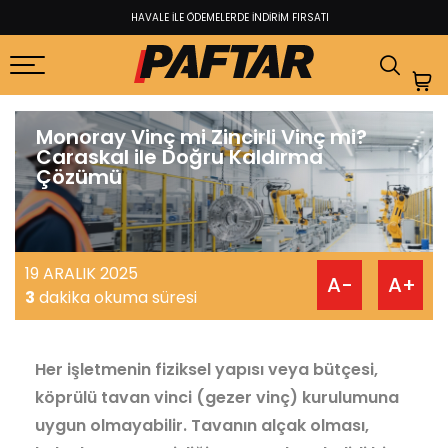
HAVALE İLE ÖDEMELERDE İNDİRİM FIRSATI​
Monoray Vinç mi Zincirli Vinç mi?
Caraskal ile Doğru Kaldırma
Çözümü
19 ARALIK 2025
A-
A+
3
dakika okuma süresi
Her işletmenin fiziksel yapısı veya bütçesi,
köprülü tavan vinci (gezer vinç) kurulumuna
uygun olmayabilir. Tavanın alçak olması,