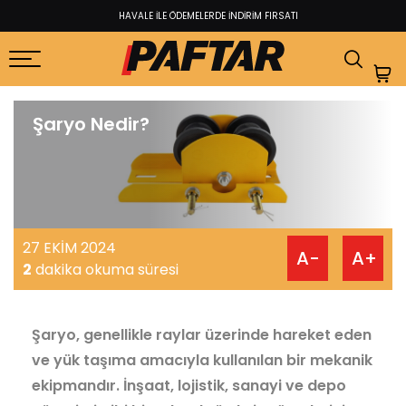
HAVALE İLE ÖDEMELERDE İNDİRİM FIRSATI​
Şaryo Nedir?
27 EKİM 2024
A-
A+
2
dakika okuma süresi
Şaryo, genellikle raylar üzerinde hareket eden
ve yük taşıma amacıyla kullanılan bir mekanik
ekipmandır. İnşaat, lojistik, sanayi ve depo