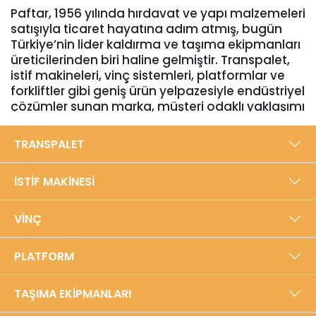
Paftar, 1956 yılında hırdavat ve yapı malzemeleri
satışıyla ticaret hayatına adım atmış, bugün
Türkiye’nin lider kaldırma ve taşıma ekipmanları
üreticilerinden biri haline gelmiştir. Transpalet,
istif makineleri, vinç sistemleri, platformlar ve
forkliftler gibi geniş ürün yelpazesiyle endüstriyel
çözümler sunan marka, müşteri odaklı yaklaşımı
ve yüksek kalite standartlarıyla sektörde
güvenilir bir konuma sahiptir. Bursa’daki 5000
TRANSPALET
m²’lik modern üretim tesisinde, yıllık 40.000
adede ulaşan üretim kapasitesiyle Türkiye’den
İSTİF MAKİNESİ
dünyaya ihracat gerçekleştirmektedir.​
Yerli üretim anlayışıyla, dayanıklılığı ve
VİNÇ
performansı ön planda tutan Paftar, ISO
9001:2015 Kalite Yönetim Sistemi ve TSE Hizmet
PLATFORM
Yeterlilik Belgeleriyle sertifikalandırılmıştır.
Ürünlerini yenilikçi tasarım, teknoloji ve
sürdürülebilir çözümlerle geliştiren şirket,
TAŞIMA EKİPMANLARI
müşterilerine satış sonrası destek ve yedek