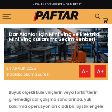
HAVALE İLE ÖDEMELERDE İNDİRİM FIRSATI​
Dar Alanlar İçin Mini Vinç ve Elektrikli
Mini Vinç Kullanımı: Seçim Rehberi
24 ARALIK 2025
A-
A+
3
dakika okuma süresi
Büyük ölçekli kule vinçlerin veya forkliftlerin
giremediği dar çalışma sahalarında, yük
kaldırma operasyonları ciddi bir lojistik engele