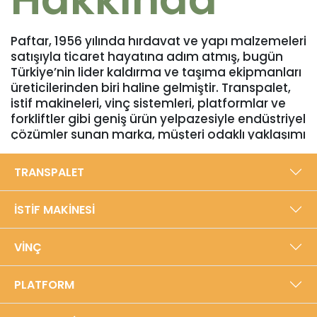
Paftar, 1956 yılında hırdavat ve yapı malzemeleri
satışıyla ticaret hayatına adım atmış, bugün
Türkiye’nin lider kaldırma ve taşıma ekipmanları
üreticilerinden biri haline gelmiştir. Transpalet,
istif makineleri, vinç sistemleri, platformlar ve
forkliftler gibi geniş ürün yelpazesiyle endüstriyel
çözümler sunan marka, müşteri odaklı yaklaşımı
ve yüksek kalite standartlarıyla sektörde
güvenilir bir konuma sahiptir. Bursa’daki 5000
TRANSPALET
m²’lik modern üretim tesisinde, yıllık 40.000
adede ulaşan üretim kapasitesiyle Türkiye’den
İSTİF MAKİNESİ
dünyaya ihracat gerçekleştirmektedir.​
Yerli üretim anlayışıyla, dayanıklılığı ve
VİNÇ
performansı ön planda tutan Paftar, ISO
9001:2015 Kalite Yönetim Sistemi ve TSE Hizmet
PLATFORM
Yeterlilik Belgeleriyle sertifikalandırılmıştır.
Ürünlerini yenilikçi tasarım, teknoloji ve