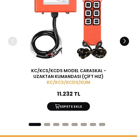
KC/KCS/KCDS MODEL CARASKAL -
KC
UZAKTAN KUMANDASI (ÇİFT HIZ)
U
KC/KCS/KCDS/KUM
11.232 TL
SEPETE EKLE