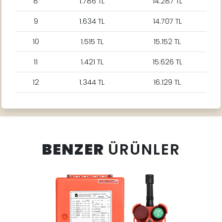
8
1.786 TL
14.287 TL
9
1.634 TL
14.707 TL
10
1.515 TL
15.152 TL
11
1.421 TL
15.626 TL
12
1.344 TL
16.129 TL
BENZER
ÜRÜNLER