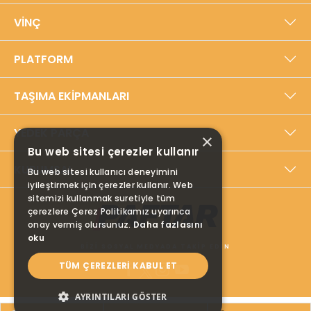
Yerli üretim anlayışıyla, dayanıklılığı ve
VİNÇ
performansı ön planda tutan Paftar, ISO
9001:2015 Kalite Yönetim Sistemi ve TSE Hizmet
PLATFORM
Yeterlilik Belgeleriyle sertifikalandırılmıştır.
Ürünlerini yenilikçi tasarım, teknoloji ve
sürdürülebilir çözümlerle geliştiren şirket,
TAŞIMA EKİPMANLARI
müşterilerine satış sonrası destek ve yedek
parça hizmetleriyle tam kapsamlı çözümler
YEDEK PARÇA
sunmaktadır. Paftar, endüstriyel taşımacılık ve
×
kaldırma ekipmanlarında global bir marka olma
Bu web sitesi çerezler kullanır
yolunda emin adımlarla ilerlemektedir.
KURUMSAL
Bu web sitesi kullanıcı deneyimini
iyileştirmek için çerezler kullanır. Web
sitemizi kullanmak suretiyle tüm
çerezlere Çerez Politikamız uyarınca
onay vermiş olursunuz.
Daha fazlasını
oku
BİZİ SOSYAL MEDYADA TAKİP EDİN
TÜM ÇEREZLERI KABUL ET
AYRINTILARI GÖSTER