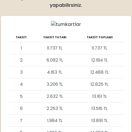
yapabilirsiniz.
TAKSİT
TAKSİT TUTARI
TAKSİT TOPLAMI
1
11.737 TL
11.737 TL
2
6.092 TL
12.184 TL
3
4.163 TL
12.488 TL
4
3.206 TL
12.825 TL
5
2.632 TL
13.161 TL
6
2.253 TL
13.515 TL
7
1.984 TL
13.891 TL