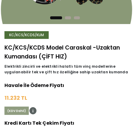
KC/KCS/KCDS/KUM
KC/KCS/KCDS Model Caraskal -Uzaktan
Kumandası (ÇİFT HIZ)
Elektrikli zincirli ve elektrikli halatlı tüm vinç modellerine
uygulanabilir tek ve çift hız özelliğine sahip uzaktan kumanda
Havale İle Ödeme Fiyatı
11.232 TL
(KDV Dahil)
Kredi Kartı Tek Çekim Fiyatı