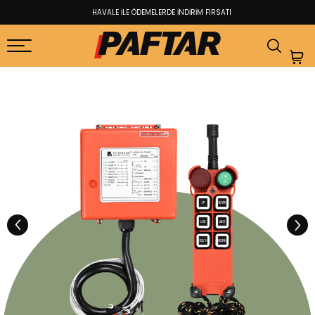
FABRİKADAN KULLANICIYA EN İYİ FİYAT GARANTİSİ