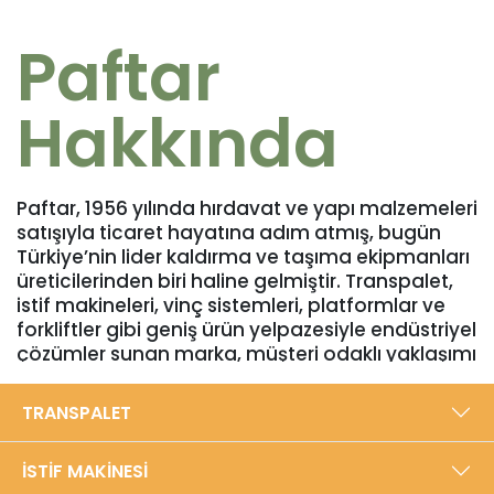
Paftar
Hakkında
Paftar, 1956 yılında hırdavat ve yapı malzemeleri
satışıyla ticaret hayatına adım atmış, bugün
Türkiye’nin lider kaldırma ve taşıma ekipmanları
üreticilerinden biri haline gelmiştir. Transpalet,
istif makineleri, vinç sistemleri, platformlar ve
forkliftler gibi geniş ürün yelpazesiyle endüstriyel
çözümler sunan marka, müşteri odaklı yaklaşımı
ve yüksek kalite standartlarıyla sektörde
güvenilir bir konuma sahiptir. Bursa’daki 5000
TRANSPALET
m²’lik modern üretim tesisinde, yıllık 40.000
adede ulaşan üretim kapasitesiyle Türkiye’den
İSTİF MAKİNESİ
dünyaya ihracat gerçekleştirmektedir.​