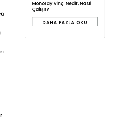
Monoray Vinç: Nedir, Nasıl
Çalışır?
cü
DAHA FAZLA OKU
i
rı
ir