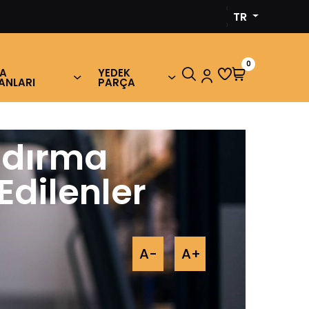
‹
TR
›
0
MA
YEDEK
ANLARI
PARÇA
aldırma
dilenler
A-
A+