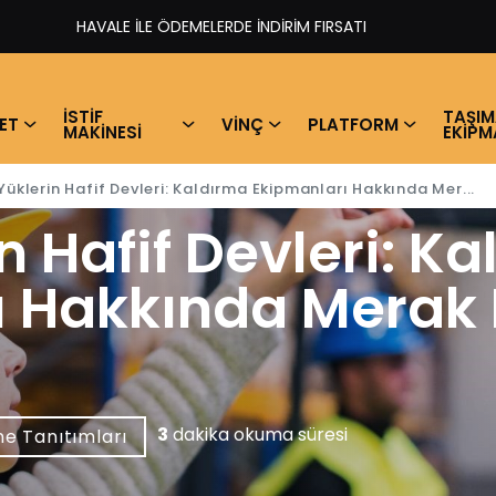
HAVALE İLE ÖDEMELERDE İNDİRİM FIRSATI​
İSTİF
TAŞI
ET
VİNÇ
PLATFORM
MAKİNESİ
EKİPM
Yüklerin Hafif Devleri: Kaldırma Ekipmanları Hakkında Mer...
n Hafif Devleri: K
 Hakkında Merak E
3
dakika okuma süresi
e Tanıtımları